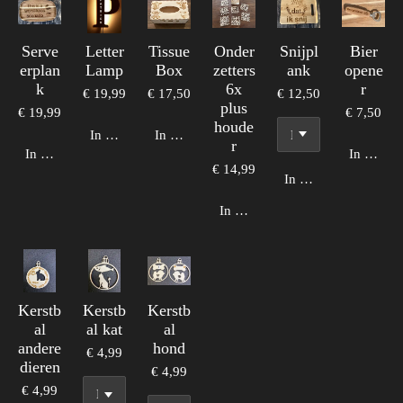
Serve
Letter
Tissue
Onder
Snijpl
Bier
erplan
Lamp
Box
zetters
ank
opene
k
6x
r
€ 19,99
€ 17,50
€ 12,50
plus
€ 19,99
€ 7,50
houde
In winkelwagen
In winkelwagen
r
In winkelwagen
In winke
€ 14,99
In winkelwagen
In winkelwagen
Kerstb
Kerstb
Kerstb
al
al kat
al
andere
hond
€ 4,99
dieren
€ 4,99
€ 4,99