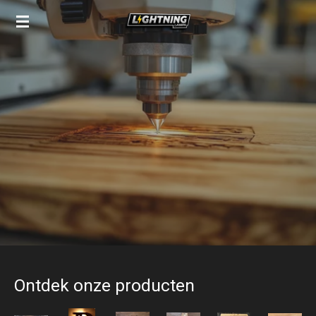
Ga
direct
naar
de
hoofdinhoud
Ontdek onze producten