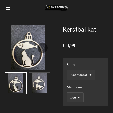
Ga
direct
naar
de
Kerstbal kat
hoofdinhoud
€ 4,99
Soort
Met naam