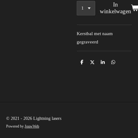
In
winkelwagen
Kerstbal met naam
gegraveerd
D
D
S
D
e
e
h
e
l
e
a
l
e
l
r
e
n
e
n
© 2021 - 2026 Lightning lasers
Powered by
JouwWeb